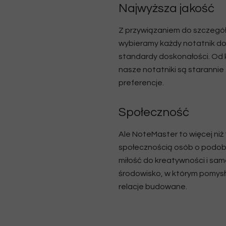
Najwyższa jakość
Z przywiązaniem do szczegół
wybieramy każdy notatnik do n
standardy doskonałości. Od 
nasze notatniki są staranni
preferencje.
Społeczność
Ale NoteMaster to więcej ni
społecznością osób o podob
miłość do kreatywności i sa
środowisko, w którym pomysł
relacje budowane.