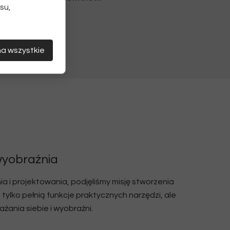
su,
na wszystkie
 wyobraźnia
ia i projektowania, podjęliśmy misję stworzenia
e tylko pełnią funkcje praktycznych narzędzi, ale
żania siebie i wyobraźni.