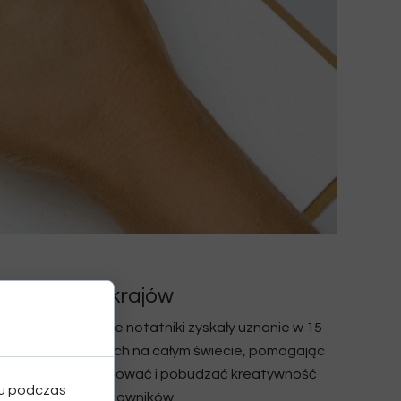
15 krajów
i zostało
Nasze notatniki zyskały uznanie w 15
mi
krajach na całym świecie, pomagając
ą
inspirować i pobudzać kreatywność
iu podczas
użytkowników.