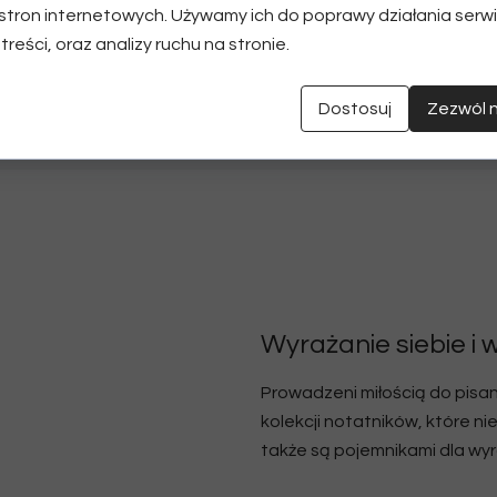
stron internetowych. Używamy ich do poprawy działania serwi
 treści, oraz analizy ruchu na stronie.
Dostosuj
Zezwól 
Wyrażanie siebie i
Prowadzeni miłością do pisan
kolekcji notatników, które ni
także są pojemnikami dla wyra