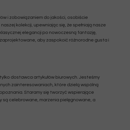
ów i zobowiązaniem do jakości, osobiście
aszej kolekcji, upewniając się, że spełniają nasze
klasycznej elegancji po nowoczesną fantazję,
e zaprojektowane, aby zaspokoić różnorodne gusta i
ż tylko dostawca artykułów biurowych. Jesteśmy
nych zainteresowaniach, które dzielą wspólną
mopoznania. Staramy się tworzyć wspierające
y są celebrowane, marzenia pielęgnowane, a