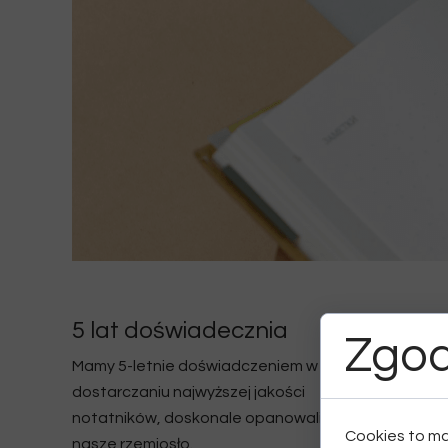
5 lat doświadecznia
5000+ 
Zgod
Mamy 5-letnie doświadczeniem w
Dołącz d
dostarczaniu najwyższej jakości
zadowolon
notatników, doskonale opanowaliśmy
nam dost
Cookies to ma
nasze rzemiosło.
najwyższe