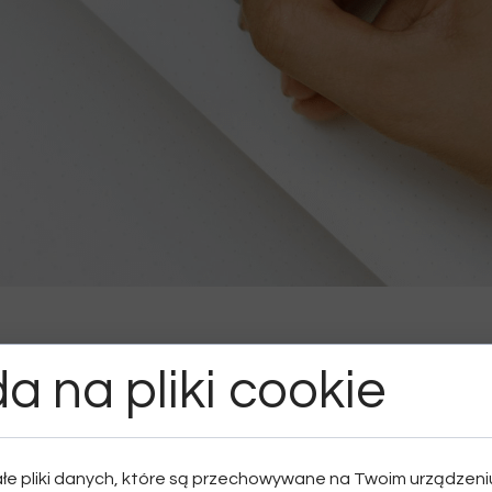
klientów
10 nagród
a na pliki cookie
o grona ponad 5000
Nasze przywiązanie do jakośc
ych klientów, którzy zaufali
uhonorowane 10 prestiżowy
arczenie produktów
nagrodami, umacniając nasz
łe pliki danych, które są przechowywane na Twoim urządzen
j jakości.
reputację jako liderów.