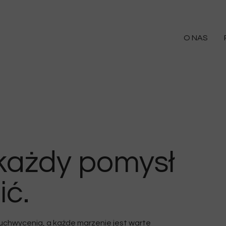
O NAS
każdy pomysł
ić.
uchwycenia, a każde marzenie jest warte